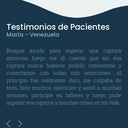
Testimonios de Pacientes
T
María - Venezuela
Ju
go,
Busque ayuda para superar una ruptura
Ja
ca.
amorosa, luego me di cuenta que sin esa
pu
 ha
ruptura nunca hubiese podido conocerme y
Pe
o a
conectarme con todas mis emociones. Al
ca
era
principio fue realmente duro, me culpaba de
ma
cir
todo, hice muchos ejercicios y asistí a muchas
un
sesiones, participé en talleres y luego pude
qu
superar esa ruptura y muchas cosas en mi vida.