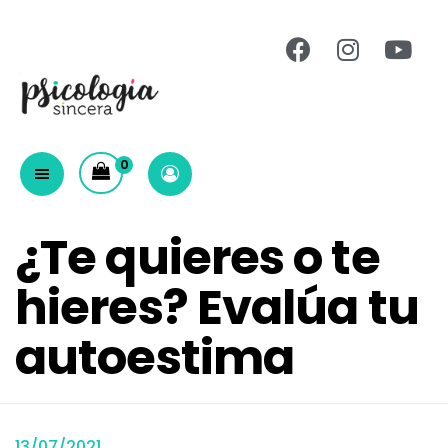
0
¿Te quieres o te
hieres? Evalúa tu
autoestima
13/07/2021